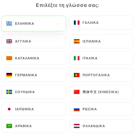
Επιλέξτε τη γλώσσα σας:
Επιλέξτε τη γλώσσα σας:
ΓΑΛΛΙΚΆ
ΓΑΛΛΙΚΆ
ΕΛΛΗΝΙΚΆ
ΕΛΛΗΝΙΚΆ
ΑΓΓΛΙΚΆ
ΑΓΓΛΙΚΆ
ΙΣΠΑΝΙΚΆ
ΙΣΠΑΝΙΚΆ
ΚΑΤΑΛΑΝΙΚΆ
ΚΑΤΑΛΑΝΙΚΆ
ΙΤΑΛΙΚΆ
ΙΤΑΛΙΚΆ
ΓΕΡΜΑΝΙΚΆ
ΓΕΡΜΑΝΙΚΆ
ΠΟΡΤΟΓΑΛΙΚΆ
ΠΟΡΤΟΓΑΛΙΚΆ
简体中文 (ΚΙΝΈΖΙΚΑ)
简体中文 (ΚΙΝΈΖΙΚΑ)
ΣΟΥΗΔΙΚΆ
ΣΟΥΗΔΙΚΆ
ΙΑΠΩΝΙΚΆ
ΙΑΠΩΝΙΚΆ
ΡΩΣΙΚΆ
ΡΩΣΙΚΆ
ΑΡΑΒΙΚΆ
ΑΡΑΒΙΚΆ
ΟΛΛΑΝΔΙΚΆ
ΟΛΛΑΝΔΙΚΆ