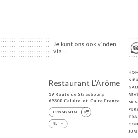
Je kunt ons ook vinden
via…
HO
NIE
Restaurant L’Arôme
GAL
19 Route de Strasbourg
REV
69300 Caluire-et-Cuire France
MEN
PER
+33974974114
TRA
CON
NL
JUR