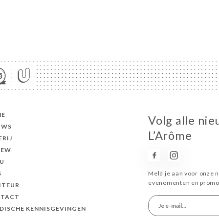
ME
Volg alle ni
UWS
L’Arôme
ERIJ
IEW
U
S
Meld je aan voor onze n
evenementen en promot
ITEUR
TACT
IDISCHE KENNISGEVINGEN