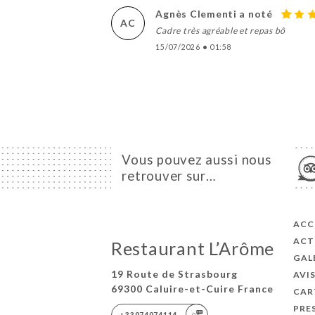
Agnès Clementi a noté
AC
Cadre très agréable et repas bô
15/07/2026
•
01:58
Vous pouvez aussi nous
retrouver sur…
ACC
ACT
Restaurant L’Arôme
GAL
19 Route de Strasbourg
AVI
69300 Caluire-et-Cuire France
CAR
PRE