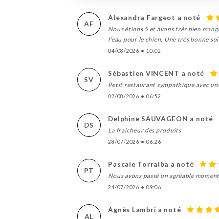
Alexandra Fargeot a noté
AF
Nous étions 5 et avons très bien mangé
l'eau pour le chien. Une très bonne soi
04/08/2026
•
10:02
Sébastien VINCENT a noté
SV
Petit restaurant sympathique avec une 
02/08/2026
•
06:52
Delphine SAUVAGEON a noté
DS
La fraicheur des produits
28/07/2026
•
06:26
Pascale Torralba a noté
PT
Nous avons passé un agréable moment.U
24/07/2026
•
09:06
Agnès Lambri a noté
AL