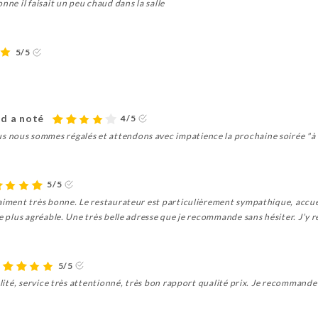
nne il faisait un peu chaud dans la salle
5/5
rd a noté
4/5
 nous sommes régalés et attendons avec impatience la prochaine soirée "à
5/5
raiment très bonne. Le restaurateur est particulièrement sympathique, accue
e plus agréable. Une très belle adresse que je recommande sans hésiter. J’y r
5/5
alité, service très attentionné, très bon rapport qualité prix. Je recommande