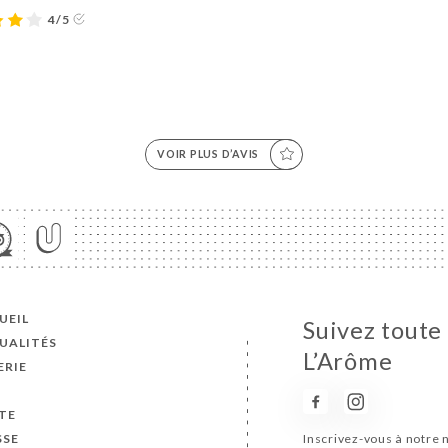
4/5
VOIR PLUS D’AVIS
UEIL
Suivez toute 
UALITÉS
L’Arôme
ERIE
S
TE
SSE
Inscrivez-vous à notre 