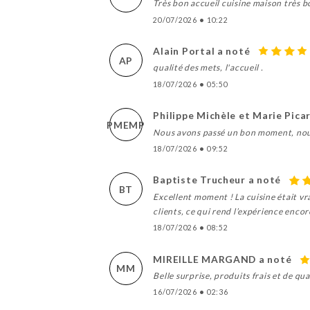
Très bon accueil cuisine maison très bo
20/07/2026
•
10:22
Alain Portal a noté
AP
qualité des mets, l'accueil .
18/07/2026
•
05:50
Philippe Michèle et Marie Pica
PMEMP
Nous avons passé un bon moment, nous
18/07/2026
•
09:52
Baptiste Trucheur a noté
BT
Excellent moment ! La cuisine était v
clients, ce qui rend l’expérience encor
18/07/2026
•
08:52
MIREILLE MARGAND a noté
MM
Belle surprise, produits frais et de qu
16/07/2026
•
02:36