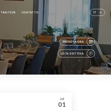
TRAITEUR
CONTATTO
IT
PRENOTA ORA
LISTA D’ATTESA
Jul
01