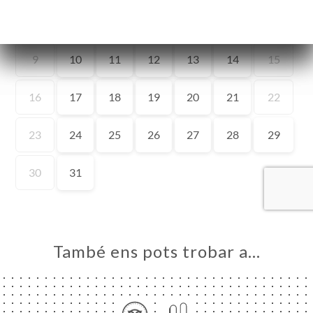
ICI
RVAR
CIES
ERIA
ENYES
RTA
MSA
TEUR
ACTAR
També ens pots trobar a…