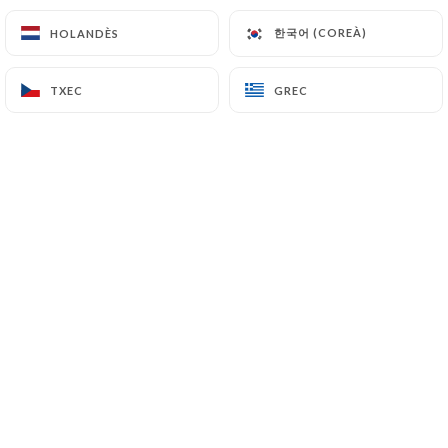
한국어 (COREÀ)
한국어 (COREÀ)
HOLANDÈS
HOLANDÈS
CA
MENÚ
TXEC
TXEC
GREC
GREC
/
INICI
RESERVA
Reserva