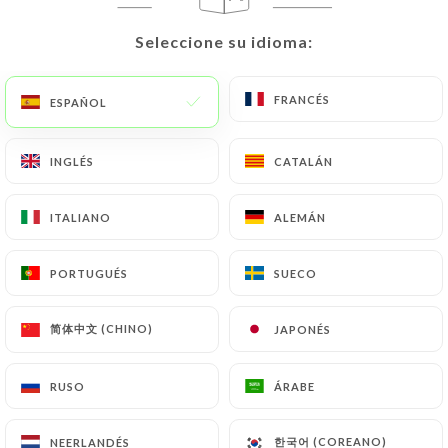
ES
MENÚ
Seleccione su idioma:
Seleccione su idioma:
FRANCÉS
FRANCÉS
ESPAÑOL
ESPAÑOL
INGLÉS
INGLÉS
CATALÁN
CATALÁN
/
INICIO
CONTACTO
Contacto
ITALIANO
ITALIANO
ALEMÁN
ALEMÁN
PORTUGUÉS
PORTUGUÉS
SUECO
SUECO
简体中文 (CHINO)
简体中文 (CHINO)
JAPONÉS
JAPONÉS
RUSO
RUSO
ÁRABE
ÁRABE
Restaurant L’Arôme
한국어 (COREANO)
한국어 (COREANO)
NEERLANDÉS
NEERLANDÉS