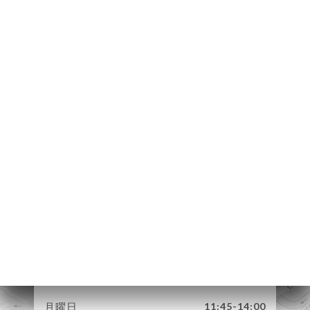
ーム
約
ース
ラリ
ュー
ュー
レス
TEUR
19 Route de
Strasbourg
絡先
69300 Caluire-et-
Cuire France
月曜日
11:45-14:00