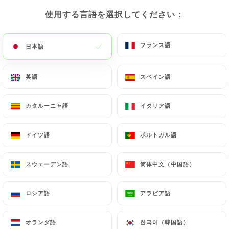
使用する言語を選択してください：
使用する言語を選択してください：
メニュー
JA
フランス語
フランス語
日本語
日本語
英語
英語
スペイン語
スペイン語
/
ホーム
連絡先
カタルーニャ語
カタルーニャ語
イタリア語
イタリア語
連絡先
ドイツ語
ドイツ語
ポルトガル語
ポルトガル語
スウェーデン語
スウェーデン語
简体中文（中国語）
简体中文（中国語）
ロシア語
ロシア語
アラビア語
アラビア語
Restaurant L’Arôme
オランダ語
オランダ語
한국어（韓国語）
한국어（韓国語）