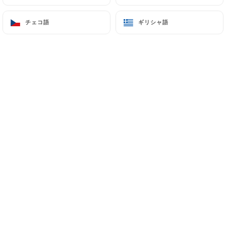
19 Route de Strasbourg
チェコ語
チェコ語
ギリシャ語
ギリシャ語
69300 Caluire-et-Cuire France
+33974974114
名前
メールアドレス
電話番号