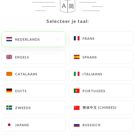
NL
MENU
Selecteer je taal:
Selecteer je taal:
FRANS
FRANS
NEDERLANDS
NEDERLANDS
/
HOME
CONTACT
ENGELS
ENGELS
SPAANS
SPAANS
Contact
CATALAANS
CATALAANS
ITALIAANS
ITALIAANS
DUITS
DUITS
PORTUGEES
PORTUGEES
简体中文 (CHINEES)
简体中文 (CHINEES)
ZWEEDS
ZWEEDS
Restaurant L’Arôme
JAPANS
JAPANS
RUSSISCH
RUSSISCH