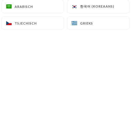
19 Route de Strasbourg
한국어 (KOREAANS)
한국어 (KOREAANS)
ARABISCH
ARABISCH
69300 Caluire-et-Cuire France
TSJECHISCH
TSJECHISCH
GRIEKS
GRIEKS
+33974974114
Naam
E-mail
Telefoonnummer