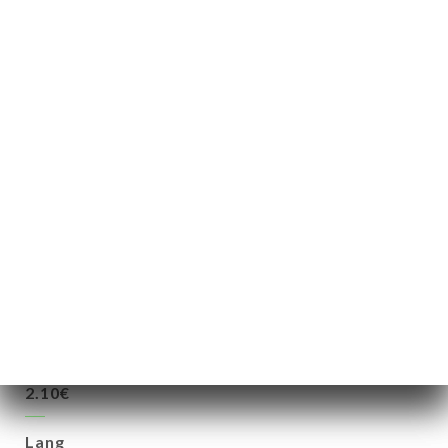
Champagner – „Jeeper“
80.00€
HEISSE GETRÄNKE :Kaffee:
Espresso
2.10€
Doppelter Espresso
4.00€
Entkoffeiniert
2.10€
Lang