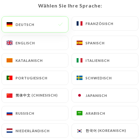
Wählen Sie Ihre Sprache:
Wählen Sie Ihre Sprache:
DESSERTS:Kuchen:
Hausgemachte schwimmende Insel mit
FRANZÖSISCH
FRANZÖSISCH
DEUTSCH
DEUTSCH
gesalzenem Karamell
8.00€
ENGLISCH
ENGLISCH
SPANISCH
SPANISCH
Aprikosentarte mit Honig und Verbeneneis
KATALANISCH
KATALANISCH
ITALIENISCH
ITALIENISCH
8.00€
Schokoladenfondant mit Vanillesauce
PORTUGIESISCH
PORTUGIESISCH
SCHWEDISCH
SCHWEDISCH
8.00€
简体中文 (CHINESISCH)
简体中文 (CHINESISCH)
JAPANISCH
JAPANISCH
Gourmet-Kaffee oder Tee
9.50€
RUSSISCH
RUSSISCH
ARABISCH
ARABISCH
한국어 (KOREANISCH)
한국어 (KOREANISCH)
NIEDERLÄNDISCH
NIEDERLÄNDISCH